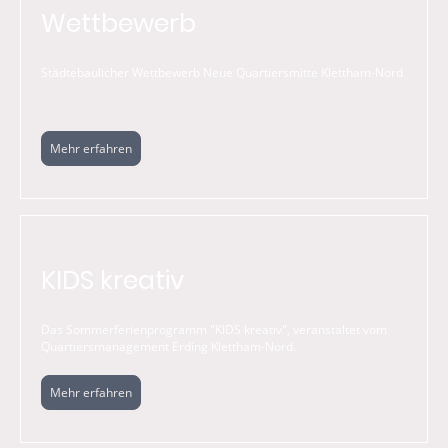
Wettbewerb
Städtebaulicher Wettbewerb Neue Quartiersmitte Klettham-Nord
Mehr erfahren
KIDS kreativ
Das Sommerferienprogramm "KIDS kreativ", veranstaltet vom
Quartiersmanagement Erding Klettham-Nord.
Mehr erfahren