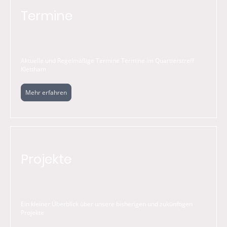
Termine
Aktuelle und Regelmäßige Termine Termine im Quartierstreff
Klettham
Mehr erfahren
Projekte
Ein kleiner Überblick über unsere bisherigen und zukünftigen
Projekte