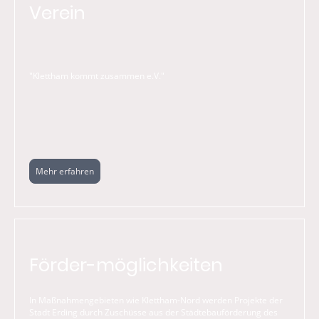
Verein
"Klettham kommt zusammen e.V."
Mehr erfahren
Förder-möglichkeiten
In Maßnahmengebieten wie Klettham-Nord werden Projekte der
Stadt Erding durch Zuschüsse aus der Städtebauförderung des