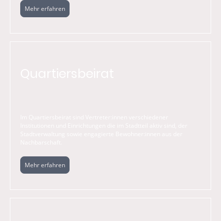
Mehr erfahren
Quartiersbeirat
Im Quartiersbeirat sind Vertreter:innen verschiedener
Institutionen und Einrichtungen die im Stadtteil aktiv sind, der
Stadtverwaltung sowie engagierte Bewohner:innen aus der
Nachbarschaft.
Mehr erfahren