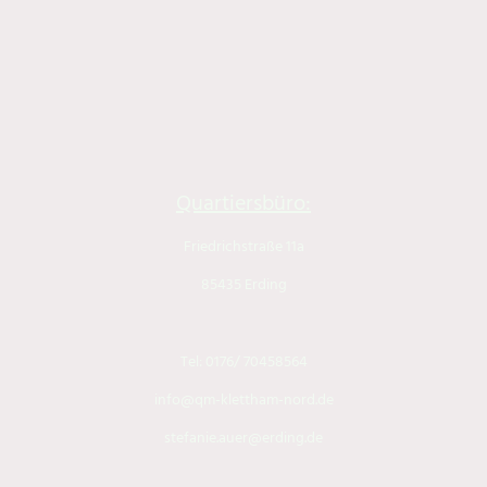
Quartiersbüro:
Friedrichstraße 11a
85435 Erding
Tel: 0176/ 70458564
info@qm-klettham-nord.de
stefanie.auer@erding.de